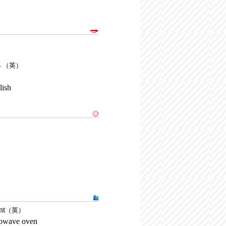
s
（英）
lish
nt
（英）
rowave oven