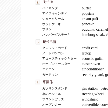
buffet
バイキング
popsicle
アイスキャンディ
cream puff
シュークリーム
pancake
ホットケーキ
pudding, caramel
プリン
hamburg steak, c
ハンバーグステーキ
credit card
クレジットカード
laptop
ノートパソコン
acoustic guitar
アコースティックギター
toaster oven
オーブントースター
air conditioner
エアコン
security guard,
ガードマン
gas station , petro
ガソリンスタンド
steering wheel
車のハンドル
windshield
フロントガラス
convertible, conv
オープンカー