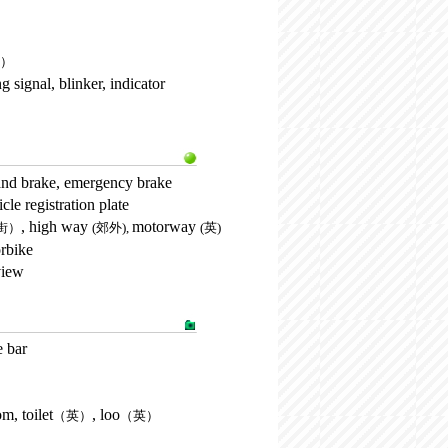
）
ng signal, blinker, indicator
and brake, emergency brake
icle registration plate
, high way
motorway
街）
(郊外),
(英)
rbike
view
ate bar
m, toilet
, loo
（英）
（英）