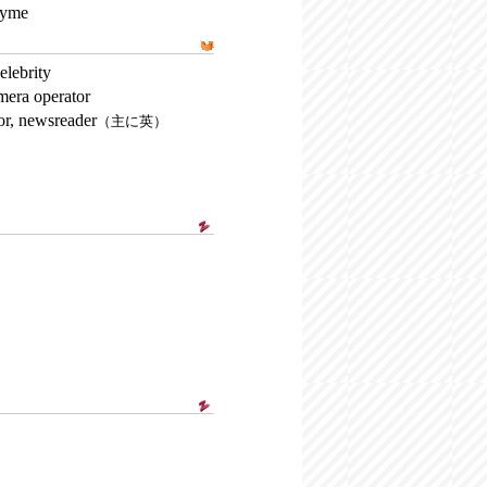
hyme
elebrity
mera operator
or, newsreader
（主に英）