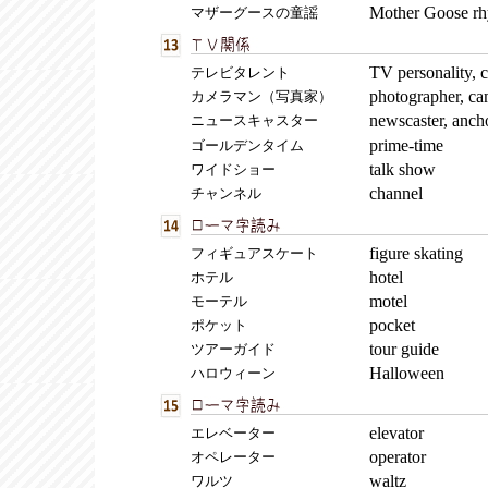
Mother Goose r
マザーグースの童謡
TV personality, c
テレビタレント
photographer, ca
カメラマン（写真家）
newscaster, anch
ニュースキャスター
prime-time
ゴールデンタイム
talk show
ワイドショー
channel
チャンネル
figure skating
フィギュアスケート
hotel
ホテル
motel
モーテル
pocket
ポケット
tour guide
ツアーガイド
Halloween
ハロウィーン
elevator
エレベーター
operator
オペレーター
waltz
ワルツ