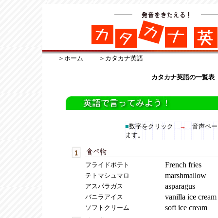
＞ホーム
＞カタカナ英語
カタカナ英語の一覧表
■
数字をクリック
→
音声ペー
ます。
French fries
フライドポテト
marshmallow
テトマシュマロ
asparagus
アスパラガス
vanilla ice cream
バニラアイス
soft ice cream
ソフトクリーム