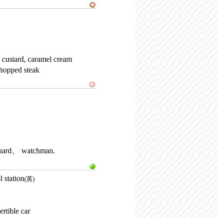
 custard, caramel cream
hopped steak
 guard、 watchman.
l station
(英)
ertible car