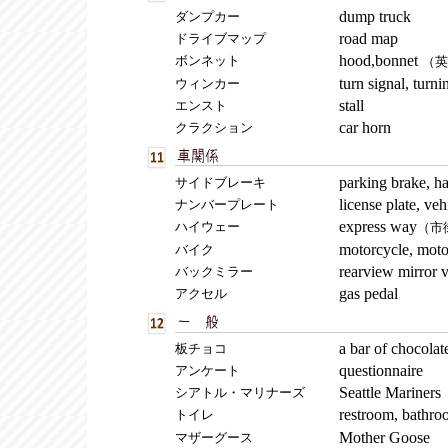
dump truck
ダンプカー
road map
ドライブマップ
hood,bonnet
ボンネット
（英
turn signal, turni
ウィンカー
stall
エンスト
car horn
クラクション
parking brake, h
サイドブレーキ
license plate, veh
ナンバープレート
express way
ハイウェー
（市
motorcycle, moto
バイク
rearview mirror 
バックミラー
gas pedal
アクセル
a bar of chocol
板チョコ
questionnaire
アンケート
Seattle Mariners
シアトル・マリナーズ
restroom, bathroo
トイレ
Mother Goose
マザーグース