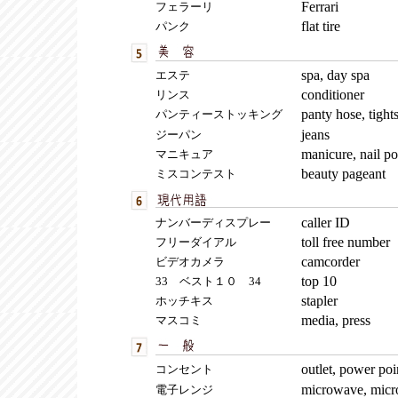
Ferrari
フェラーリ
flat tire
パンク
spa, day spa
エステ
conditioner
リンス
panty hose, tight
パンティーストッキング
jeans
ジーパン
manicure, nail po
マニキュア
beauty pageant
ミスコンテスト
caller ID
ナンバーディスプレー
toll free number
フリーダイアル
camcorder
ビデオカメラ
top 10
33 ベスト１０ 34
stapler
ホッチキス
media, press
マスコミ
outlet, power poi
コンセント
microwave, mic
電子レンジ