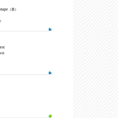
otape
（英）
e
est
own