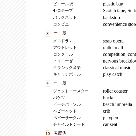
plastic bag
ビニール袋
Scotch tape, Sell
セロテープ
backstop
バックネット
convenience stor
コンビニ
soap opera
メロドラマ
outlet mall
アウトレット
competition, cont
コンクール
nervous breakd
ノイローゼ
classical music
クラシック音楽
play catch
キャッチボール
roller coaster
ジェットコースター
bucket
バケツ
beach umbrella
ビーチパラソル
crib
ベビーベッド
playpen
ベビーサークル
car seat
チャイルドシート