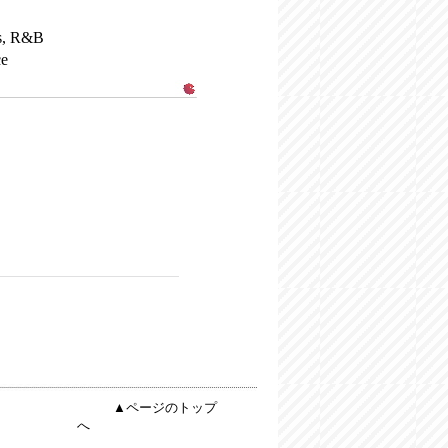
s, R&B
ce
▲ページのトップ
へ