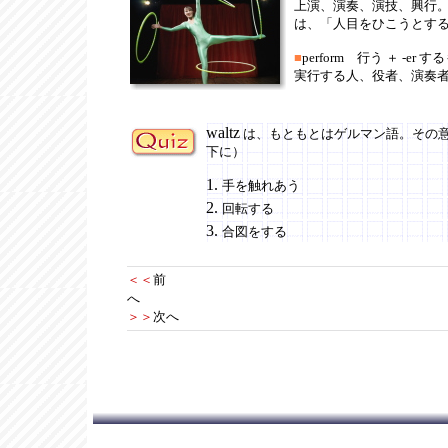
上演、演奏、演技、興行
は、「人目をひこうとす
■
perform 行う ＋ -er する
実行する人、役者、演奏
waltz
は、もともとはゲルマン語。その意
下に）
1.
手を触れあう
2.
回転する
3.
合図をする
＜＜
前
へ
＞＞
次へ