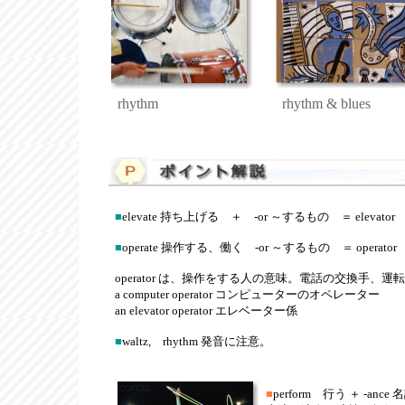
rhythm
rhythm & blues
■
elevate 持ち上げる ＋ -or ～するもの ＝ elevator
■
operate 操作する、働く -or ～するもの ＝ operator
operator は、操作をする人の意味。電話の交換手、
a computer operator コンピューターのオペレーター
an elevator operator エレベーター係
■
waltz, rhythm 発音に注意。
■
perform 行う ＋ -ance 