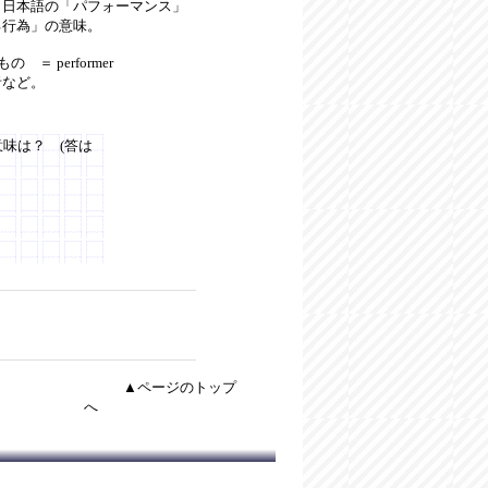
。日本語の「パフォーマンス」
る行為」の意味。
もの ＝ performer
者など。
味は？ (答は
▲ページのトップ
へ